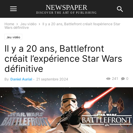
NEWSPAPER
DISCOVER THE ART OF PUBLISHING
Home
Jeu vidéo
Il y a 20 ans, Battlefront créait l’expérience Star
Wars définitive
Jeu vidéo
Il y a 20 ans, Battlefront
créait l’expérience Star Wars
définitive
241
0
By
Daniel Aurial
-
21 septembre 2024