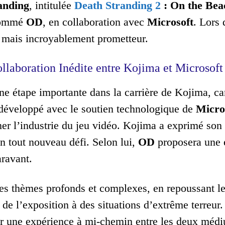
anding
, intitulée
Death Stranding 2
: On the Bea
nommé
OD
, en collaboration avec
Microsoft
. Lors 
, mais incroyablement prometteur.
llaboration Inédite entre Kojima et Microsoft
 étape importante dans la carrière de Kojima, car i
développé avec le soutien technologique de
Micro
ner l’industrie du jeu vidéo. Kojima a exprimé son 
un tout nouveau défi. Selon lui,
OD
proposera une e
aravant.
s thèmes profonds et complexes, en repoussant les 
de l’exposition à des situations d’extrême terreur.
ir une expérience à mi-chemin entre les deux médi