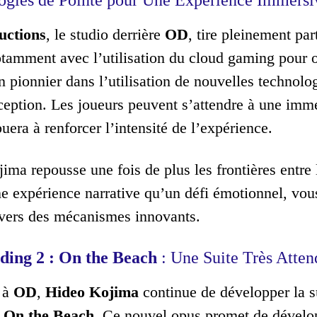
uctions
, le studio derrière
OD
, tire pleinement pa
otamment avec l’utilisation du cloud gaming pour o
n pionnier dans l’utilisation de nouvelles technolo
xception. Les joueurs peuvent s’attendre à une imm
uera à renforcer l’intensité de l’expérience.
jima repousse une fois de plus les frontières entre
ne expérience narrative qu’un défi émotionnel, vo
avers des mécanismes innovants.
ding 2 : On the Beach
: Une Suite Très Atte
 à
OD
,
Hideo Kojima
continue de développer la s
: On the Beach
. Ce nouvel opus promet de dévelop