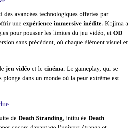
rti des avancées technologiques offertes par
ffrir une
expérience immersive inédite
. Kojima 
gies pour pousser les limites du jeu vidéo, et
OD
ersion sans précédent, où chaque élément visuel et
 le
jeu vidéo
et le
cinéma
. Le gameplay, qui se
us plonge dans un monde où la peur extrême est
ndue
uite de
Death Stranding
, intitulée
Death
per encore davantage l’univers étrange et