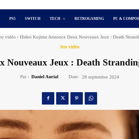
S
PS5
SWITCH
TECH
RETROGAMING
PC & COMPO
eu vidéo
Hideo Kojima Annonce Deux Nouveaux Jeux : Death Stranding
Jeu vidéo
 Nouveaux Jeux : Death Stranding 
Par :
Daniel Aurial
Date:
28 septembre 2024