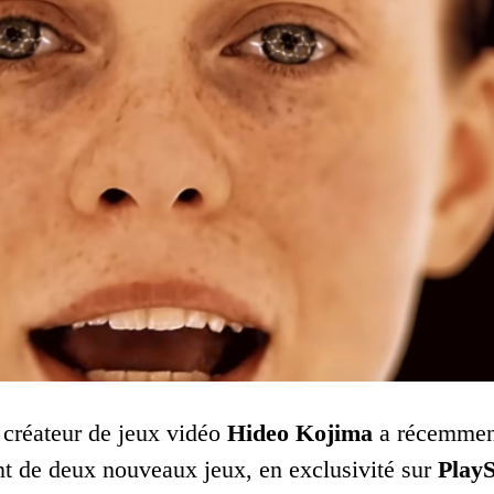
 créateur de jeux vidéo
Hideo Kojima
a récemment
 de deux nouveaux jeux, en exclusivité sur
PlayS