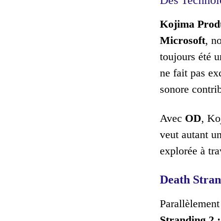
Kojima Prod
Microsoft
, n
toujours été u
ne fait pas e
sonore contrib
Avec
OD
, Ko
veut autant u
explorée à tr
Death Stran
Parallèlement
Stranding 2 