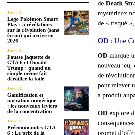
de
Death Str
mystérieux 
Jeu vidéo
Lego Pokémon Smart
de « risqué »
Play : 5 révélations
sur la révolution (sans
écran) qui arrive en
OD
: Une Co
2026
Jeu vidéo
OD
marque une
Fausse jaquette de
GTA 6 et Donald
nouveau jeu, 
Trump : quand un
simple mème fait
de révolution
dérailler la toile
pour relever 
Jeu vidéo
a produit aup
Gamification et
narration numérique
: les nouveaux leviers
de la concentration
OD
explore de
Jeu vidéo
conséquences 
Précommandes GTA
promet d’offr
6 : Le prix de la