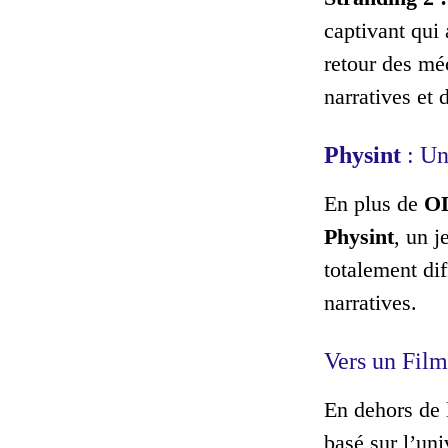
captivant qui 
retour des mé
narratives et
Physint
: Un
En plus de
O
Physint
, un j
totalement di
narratives.
Vers un Fil
En dehors de 
basé sur l’un