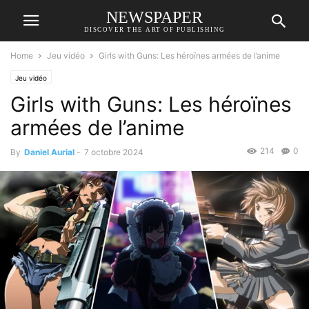
NEWSPAPER
DISCOVER THE ART OF PUBLISHING
Home
Jeu vidéo
Girls with Guns: Les héroïnes armées de l’anime
Jeu vidéo
Girls with Guns: Les héroïnes
armées de l’anime
214
0
By
Daniel Aurial
-
7 octobre 2024