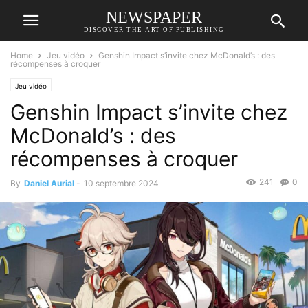
NEWSPAPER
DISCOVER THE ART OF PUBLISHING
Home
Jeu vidéo
Genshin Impact s’invite chez McDonald’s : des
récompenses à croquer
Jeu vidéo
Genshin Impact s’invite chez
McDonald’s : des
récompenses à croquer
241
0
By
Daniel Aurial
-
10 septembre 2024