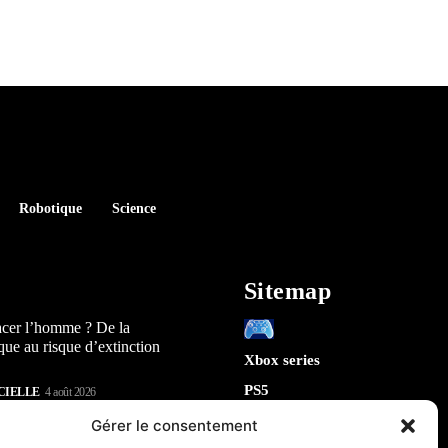
Robotique
Science
Sitemap
acer l’homme ? De la
que au risque d’extinction
Xbox series
PS5
CIELLE
4 août 2026
Switch
lay : 5 révélations sur la
Gérer le consentement
n) qui arrive en 2026