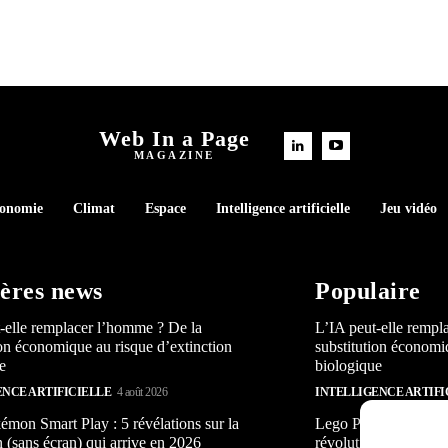
Web In a Page
MAGAZINE
conomie
Climat
Espace
Intelligence artificielle
Jeu vidéo
ères news
Populaire
-elle remplacer l’homme ? De la
L’IA peut-elle rempl
ion économique au risque d’extinction
substitution économi
e
biologique
ENCE ARTIFICIELLE
4 août 2026
INTELLIGENCE ARTIFI
mon Smart Play : 5 révélations sur la
Lego Pokémon Smart P
n (sans écran) qui arrive en 2026
révolution (sans écra