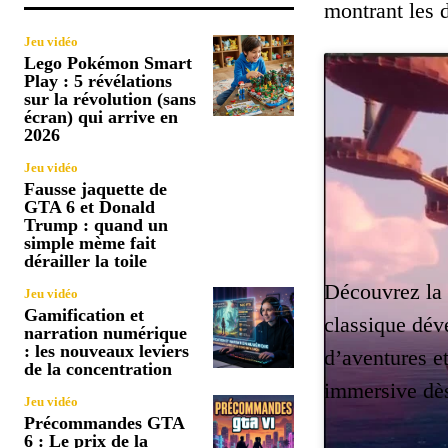
montrant les d
Jeu vidéo
Lego Pokémon Smart
Play : 5 révélations
sur la révolution (sans
écran) qui arrive en
2026
Jeu vidéo
Fausse jaquette de
GTA 6 et Donald
Trump : quand un
simple mème fait
dérailler la toile
Découvrez la
Jeu vidéo
Gamification et
classique dév
narration numérique
: les nouveaux leviers
d’aventures e
de la concentration
immersive dè
Jeu vidéo
Précommandes GTA
6 : Le prix de la