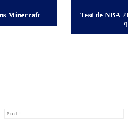
ns Minecraft
Test de NBA 2K
q
Nom
Em
*
:*