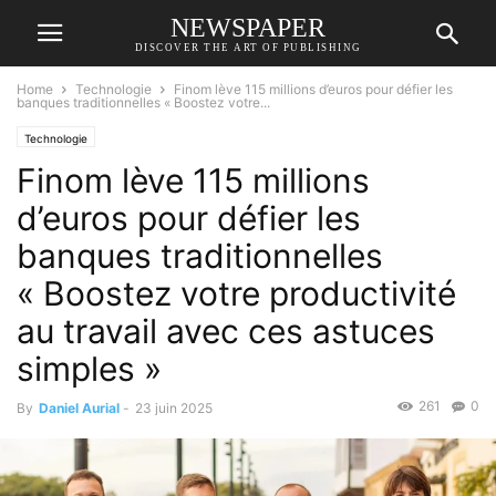
NEWSPAPER
DISCOVER THE ART OF PUBLISHING
Home
Technologie
Finom lève 115 millions d’euros pour défier les
banques traditionnelles « Boostez votre...
Technologie
Finom lève 115 millions
d’euros pour défier les
banques traditionnelles
« Boostez votre productivité
au travail avec ces astuces
simples »
261
0
By
Daniel Aurial
-
23 juin 2025