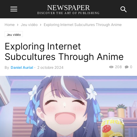
NEWSPAPER
DISCOVER THE ART OF PUBLISHING
Home
Jeu vidéo
Exploring Internet Subcultures Through Anime
Jeu vidéo
Exploring Internet
Subcultures Through Anime
208
0
By
Daniel Aurial
-
2 octobre 2024