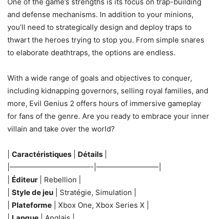
One of the game’s strengths is its focus on trap-building
and defense mechanisms. In addition to your minions,
you’ll need to strategically design and deploy traps to
thwart the heroes trying to stop you. From simple snares
to elaborate deathtraps, the options are endless.
With a wide range of goals and objectives to conquer,
including kidnapping governors, selling royal families, and
more, Evil Genius 2 offers hours of immersive gameplay
for fans of the genre. Are you ready to embrace your inner
villain and take over the world?
|
Caractéristiques
|
Détails
|
|———————————-|————————–|
|
Éditeur
| Rebellion |
|
Style de jeu
| Stratégie, Simulation |
|
Plateforme
| Xbox One, Xbox Series X |
|
Langue
| Anglais |