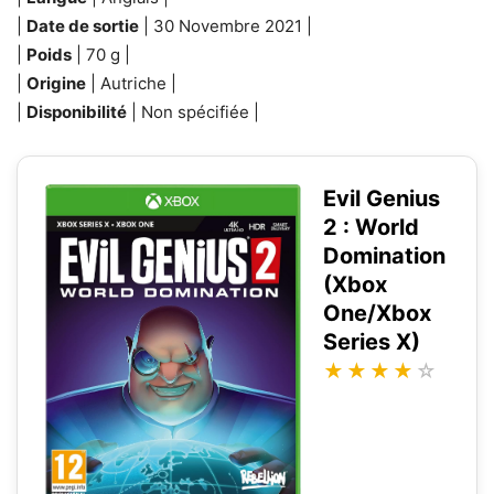
|
Date de sortie
| 30 Novembre 2021 |
|
Poids
| 70 g |
|
Origine
| Autriche |
|
Disponibilité
| Non spécifiée |
Evil Genius
2 : World
Domination
(Xbox
One/Xbox
Series X)
★
★
★
★
☆