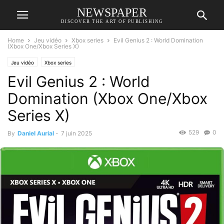
NEWSPAPER
DISCOVER THE ART OF PUBLISHING
Home
Jeu vidéo
Xbox series
Evil Genius 2 : World Domination
(Xbox One/Xbox Series X)
Jeu vidéo
Xbox series
Evil Genius 2 : World
Domination (Xbox One/Xbox
Series X)
529
0
By
Daniel Aurial
-
7 juin 2025