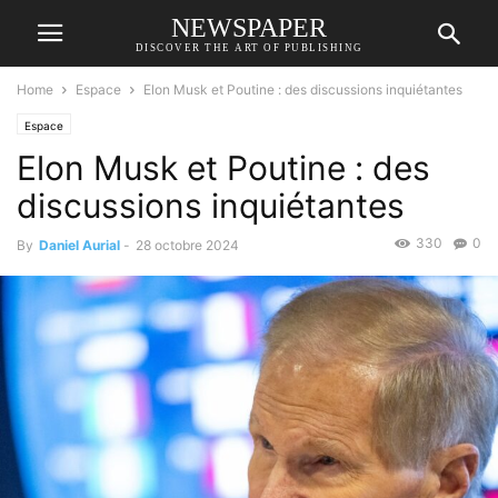
NEWSPAPER
DISCOVER THE ART OF PUBLISHING
Home
Espace
Elon Musk et Poutine : des discussions inquiétantes
Espace
Elon Musk et Poutine : des
discussions inquiétantes
330
0
By
Daniel Aurial
-
28 octobre 2024