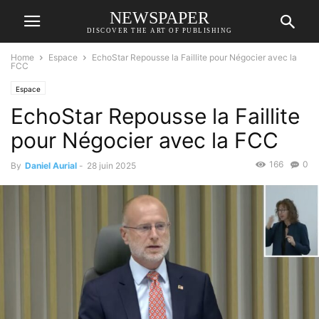
NEWSPAPER
DISCOVER THE ART OF PUBLISHING
Home
Espace
EchoStar Repousse la Faillite pour Négocier avec la
FCC
Espace
EchoStar Repousse la Faillite
pour Négocier avec la FCC
166
0
By
Daniel Aurial
-
28 juin 2025