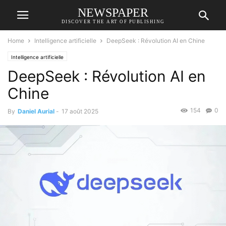
NEWSPAPER
DISCOVER THE ART OF PUBLISHING
Home
Intelligence artificielle
DeepSeek : Révolution AI en Chine
Intelligence artificielle
DeepSeek : Révolution AI en
Chine
154
0
By
Daniel Aurial
-
17 août 2025