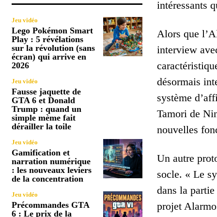
intéressants 
Jeu vidéo
Lego Pokémon Smart
Alors que l’A
Play : 5 révélations
sur la révolution (sans
interview avec
écran) qui arrive en
caractéristiq
2026
désormais int
Jeu vidéo
Fausse jaquette de
système d’aff
GTA 6 et Donald
Trump : quand un
Tamori de Nin
simple mème fait
dérailler la toile
nouvelles fon
Jeu vidéo
Gamification et
Un autre prot
narration numérique
: les nouveaux leviers
socle. « Le sy
de la concentration
dans la partie
Jeu vidéo
Précommandes GTA
projet Alarmo
6 : Le prix de la