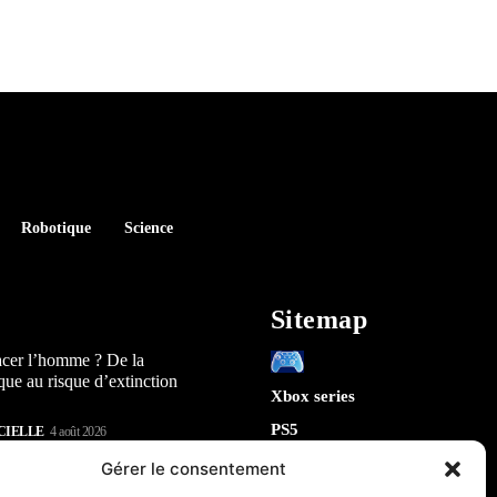
Robotique
Science
Sitemap
acer l’homme ? De la
que au risque d’extinction
Xbox series
PS5
CIELLE
4 août 2026
Switch
lay : 5 révélations sur la
Gérer le consentement
n) qui arrive en 2026
Tech