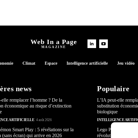
Web In a Page
MAGAZINE
conomie
Climat
Espace
Intelligence artificielle
Jeu vidéo
ères news
Populaire
-elle remplacer l’homme ? De la
L’IA peut-elle rempl
ion économique au risque d’extinction
substitution économi
e
biologique
ENCE ARTIFICIELLE
4 août 2026
INTELLIGENCE ARTIFI
mon Smart Play : 5 révélations sur la
Lego Pokémon Smart P
n (sans écran) qui arrive en 2026
révolution (sans écra