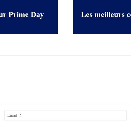
our Prime Day
Les meilleurs 
Nom
Em
*
:*