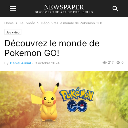
NEWSPAPER
DISCOVER THE ART OF PUBLISHING
Home
Jeu vidéo
Découvrez le monde de Pokemon GO!
Jeu vidéo
Découvrez le monde de
Pokemon GO!
217
0
By
Daniel Aurial
-
3 octobre 2024