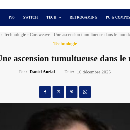
S
PS5
SWITCH
TECH
RETROGAMING
PC & COMPO
Technologie
Coreweave : Une ascension tumultueuse dans le monde
Technologie
ne ascension tumultueuse dans le
Par :
Daniel Aurial
Date:
10 décembre 2025