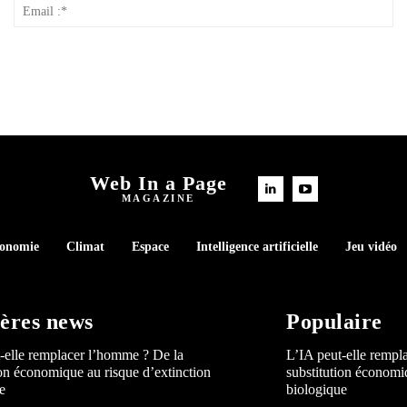
Nom
Em
*
:*
Web In a Page
MAGAZINE
conomie
Climat
Espace
Intelligence artificielle
Jeu vidéo
ères news
Populaire
-elle remplacer l’homme ? De la
L’IA peut-elle rempl
ion économique au risque d’extinction
substitution économi
e
biologique