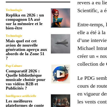
revers a eu li
Scientific, a 
Technologie
Replika en 2026 : un
compagnon IA axé
sur la mémoire et le
Entre-temps, l
bien-être
elle a été à l
Technologie
d’une intervi
Mais quel est cet
avion de nouvelle
Michael Intrat
génération aperçu aux
abords de la Zone 51
créer un « no
?
collection de 
Pop Culture
Comparatif 2026 :
Quelle bibliothèque
Le PDG semble
musicale choisir pour
vos vidéos B2B et
cours de rout
Publicités ?
en vigueur de
Intelligence artificielle
Les meilleures
les vents cont
plateformes de conte