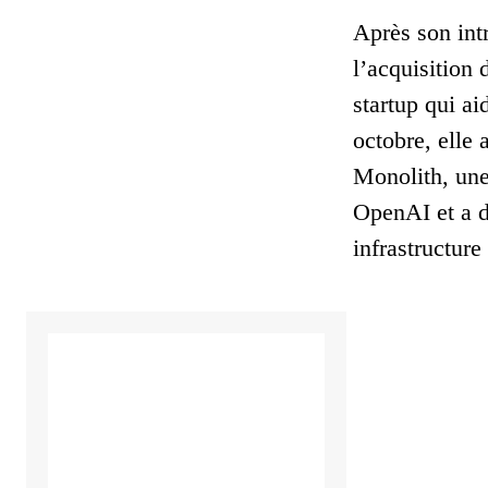
Après son int
l’acquisition
startup qui ai
octobre, elle
Monolith, une
OpenAI et a dé
infrastructur