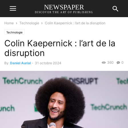
NEWSPAPER
DISCOVER THE ART OF PUBLISHING
Home
Technologie
Colin Kaepernick : l’art de la disruption
Technologie
Colin Kaepernick : l’art de la
disruption
360
0
By
Daniel Aurial
-
31 octobre 2024