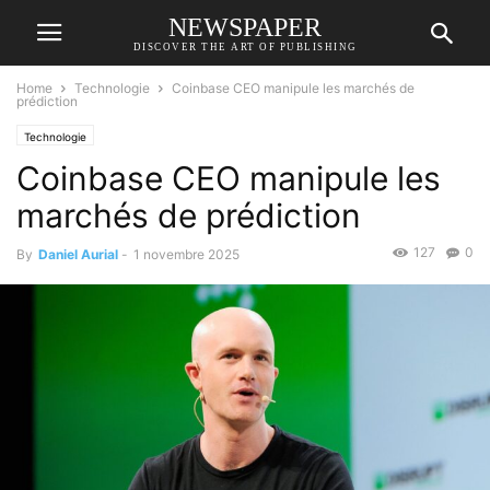
NEWSPAPER
DISCOVER THE ART OF PUBLISHING
Home
Technologie
Coinbase CEO manipule les marchés de
prédiction
Technologie
Coinbase CEO manipule les
marchés de prédiction
127
0
By
Daniel Aurial
-
1 novembre 2025