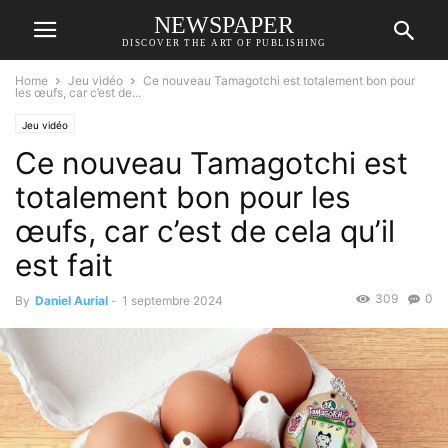
NEWSPAPER
DISCOVER THE ART OF PUBLISHING
Home
Jeu vidéo
Ce nouveau Tamagotchi est totalement bon pour
les œufs, car c’est de...
Jeu vidéo
Ce nouveau Tamagotchi est
totalement bon pour les
œufs, car c’est de cela qu’il
est fait
309
0
By
Daniel Aurial
-
1 septembre 2024