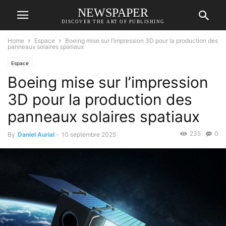
NEWSPAPER
DISCOVER THE ART OF PUBLISHING
Home
Espace
Boeing mise sur l’impression 3D pour la production des
panneaux solaires spatiaux
Espace
Boeing mise sur l’impression
3D pour la production des
panneaux solaires spatiaux
235
0
By
Daniel Aurial
-
10 septembre 2025