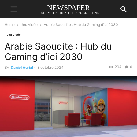
NEWSPAPER
DISCOVER THE ART OF PUBLISHING
Home
Jeu vidéo
Arabie Saoudite : Hub du Gaming d’ici 2030
Jeu vidéo
Arabie Saoudite : Hub du
Gaming d’ici 2030
204
0
By
Daniel Aurial
-
8 octobre 2024