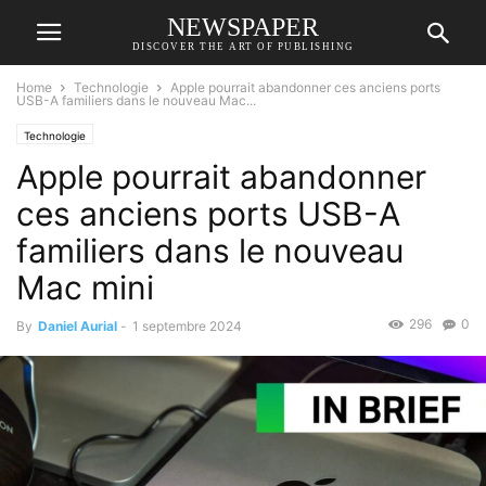
NEWSPAPER
DISCOVER THE ART OF PUBLISHING
Home
Technologie
Apple pourrait abandonner ces anciens ports
USB-A familiers dans le nouveau Mac...
Technologie
Apple pourrait abandonner
ces anciens ports USB-A
familiers dans le nouveau
Mac mini
296
0
By
Daniel Aurial
-
1 septembre 2024