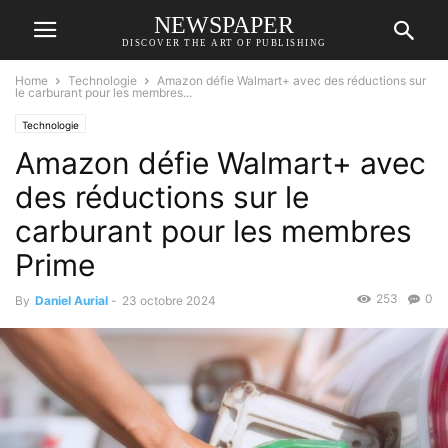
NEWSPAPER
DISCOVER THE ART OF PUBLISHING
Home
Technologie
Amazon défie Walmart+ avec des réductions sur
le carburant pour les membres...
Technologie
Amazon défie Walmart+ avec
des réductions sur le
carburant pour les membres
Prime
253
0
By
Daniel Aurial
-
23 octobre 2024