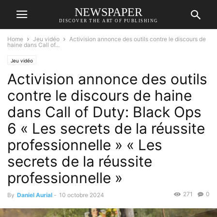
NEWSPAPER
DISCOVER THE ART OF PUBLISHING
Home
Jeu vidéo
Activision annonce des outils contre le discours de
haine dans Call of...
Jeu vidéo
Activision annonce des outils
contre le discours de haine
dans Call of Duty: Black Ops
6 « Les secrets de la réussite
professionnelle » « Les
secrets de la réussite
professionnelle »
271
0
By
Daniel Aurial
-
10 octobre 2024