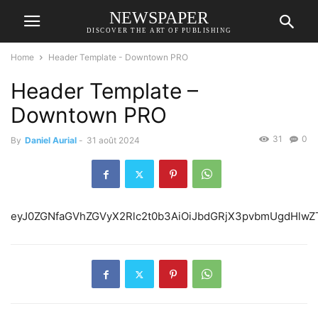
NEWSPAPER
DISCOVER THE ART OF PUBLISHING
Home
Header Template - Downtown PRO
Header Template –
Downtown PRO
31
0
By
Daniel Aurial
-
31 août 2024
eyJ0ZGNfa