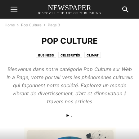
NEWSPAPER
DISCOVER THE ART OF PUBLISHING
Home
Pop Culture
Page 3
POP CULTURE
BUSINESS
CELEBRITÉS
CLIMAT
CONFIGURATIONS PC & COMPOSANTS GAMING
ESPACE
Bienvenue dans notre catégorie Pop Culture sur Web
FINANCE & ÉCONOMIE
HUMOUR
INTELLIGENCE ARTIFICIELLE
In a Page, votre portail vers les phénomènes culturels
JEU VIDÉO
JEUX ÉDUCATIFS
MOTO
POLITIQUE
POP CULTURE
qui façonnent notre société. Explorez un monde
RETROGAMING
ROBOTIQUE
SCIENCE
TECHNOLOGIE
WOMEN
vibrant de divertissement, d’art et d’innovation à
travers nos articles
.