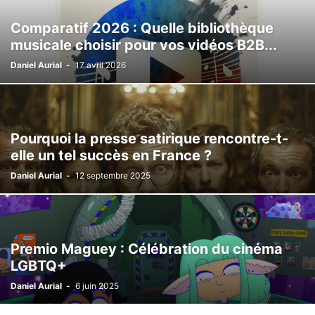
Comparatif 2026 : Quelle bibliothèque
musicale choisir pour vos vidéos B2B...
Daniel Aurial
-
17 avril 2026
Pourquoi la presse satirique rencontre-t-
elle un tel succès en France ?
Daniel Aurial
-
12 septembre 2025
Premio Maguey : Célébration du cinéma
LGBTQ+
Daniel Aurial
-
6 juin 2025